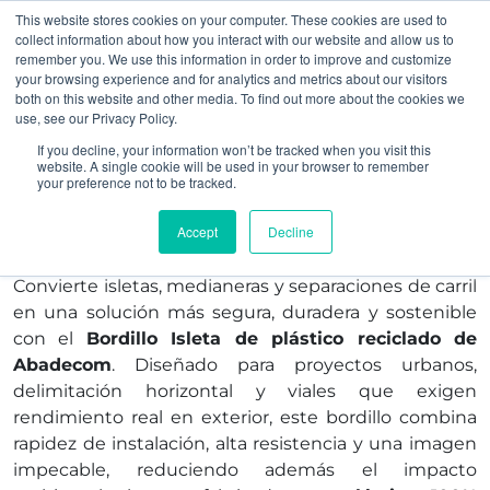
This website stores cookies on your computer. These cookies are used to
collect information about how you interact with our website and allow us to
remember you. We use this information in order to improve and customize
your browsing experience and for analytics and metrics about our visitors
both on this website and other media. To find out more about the cookies we
use, see our Privacy Policy.
Bordillo Isleta de
If you decline, your information won’t be tracked when you visit this
website. A single cookie will be used in your browser to remember
your preference not to be tracked.
plástico reciclado
Accept
Decline
Convierte isletas, medianeras y separaciones de carril
en una solución más segura, duradera y sostenible
con el
Bordillo Isleta de plástico reciclado de
Abadecom
. Diseñado para proyectos urbanos,
delimitación horizontal y viales que exigen
rendimiento real en exterior, este bordillo combina
rapidez de instalación, alta resistencia y una imagen
impecable, reduciendo además el impacto