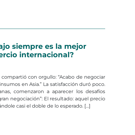
en Litolux de Abadecom en el
centes
Deja un comentario
ajo siempre es la mejor
rcio internacional?
 compartió con orgullo: “Acabo de negociar
insumos en Asia.” La satisfacción duró poco.
nas, comenzaron a aparecer los desafíos
ran negociación”: El resultado: aquel precio
ndole casi el doble de lo esperado. […]
o más bajo siempre es la mejor decisión en comercio int