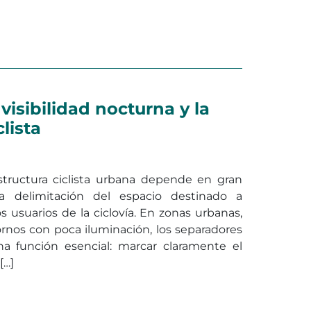
en Productos fotoluminiscentes: 
ar
Deja un comentario
visibilidad nocturna y la
clista
estructura ciclista urbana depende en gran
 delimitación del espacio destinado a
os usuarios de la ciclovía. En zonas urbanas,
ornos con poca iluminación, los separadores
na función esencial: marcar claramente el
[…]
ar la visibilidad nocturna y la seguridad vial ciclista