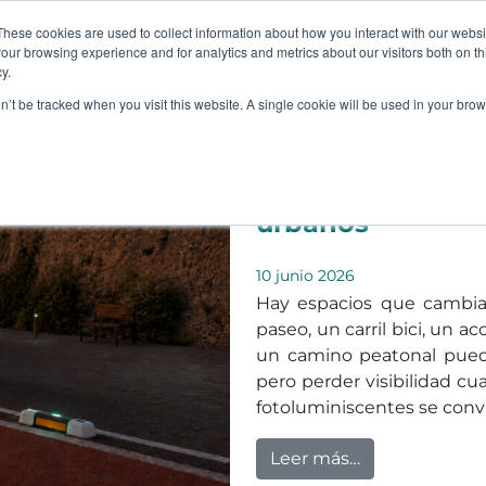
These cookies are used to collect information about how you interact with our webs
our browsing experience and for analytics and metrics about our visitors both on th
QUIÉNES SOMOS
PRODUCTOS
SERVICIOS
I+
y.
on’t be tracked when you visit this website. A single cookie will be used in your b
Productos fotolu
sostenibilidad y
urbanos
10 junio 2026
Hay espacios que cambia
paseo, un carril bici, un a
un camino peatonal pued
pero perder visibilidad cu
fotoluminiscentes se convi
from Productos
Leer más…