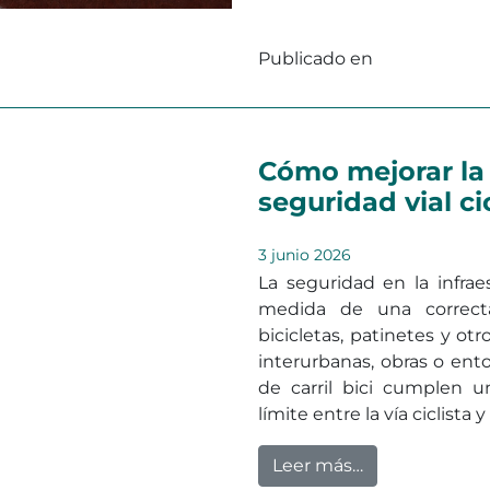
Publicado en
Sin categoriz
Cómo mejorar la 
seguridad vial ci
3 junio 2026
La seguridad en la infra
medida de una correcta
bicicletas, patinetes y otr
interurbanas, obras o ent
de carril bici cumplen u
límite entre la vía ciclista y 
from Cómo mejor
Leer más…