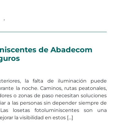
en Problemas de v
al
,
Sin categorizar
Deja un comentario
iniscentes de Abadecom
guros
eriores, la falta de iluminación puede
durante la noche. Caminos, rutas peatonales,
radores o zonas de paso necesitan soluciones
iar a las personas sin depender siempre de
s. Las losetas fotoluminiscentes son una
jorar la visibilidad en estos […]
fotoluminiscentes de Abadecom para caminos seguros