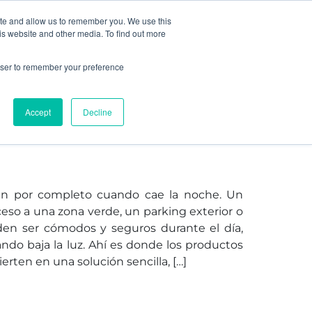
ite and allow us to remember you. We use this
is website and other media. To find out more
D+I
BLOG
CONTACTO
rowser to remember your preference
miniscentes: seguridad,
Accept
Decline
 diseño para espacios
n por completo cuando cae la noche. Un
cceso a una zona verde, un parking exterior o
en ser cómodos y seguros durante el día,
ando baja la luz. Ahí es donde los productos
erten en una solución sencilla, […]
 fotoluminiscentes: seguridad, sostenibilidad y diseño 