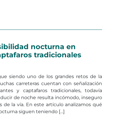
en Cómo mejorar la visibilidad noc
ar
Deja un comentario
ibilidad nocturna en
aptafaros tradicionales
igue siendo uno de los grandes retos de la
uchas carreteras cuentan con señalización
ctantes y captafaros tradicionales, todavía
ducir de noche resulta incómodo, inseguro
s de la vía. En este artículo analizamos qué
nocturna siguen teniendo […]
 de visibilidad nocturna en carreteras con captafaros tr