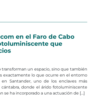
en Separador de carril bici fotol
al
Deja un comentario
ecom en el Faro de Cabo
fotoluminiscente que
cios
o transforman un espacio, sino que también
es exactamente lo que ocurre en el entorno
 en Santander, uno de los enclaves más
 cántabra, donde el árido fotoluminiscente
 se ha incorporado a una actuación de […]
e Abadecom en el Faro de Cabo Mayor: el árido fotolumi