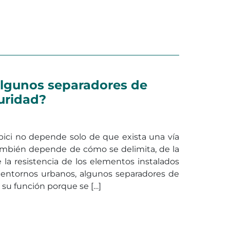
en Losetas fotoluminiscentes d
ar
Deja un comentario
algunos separadores de
guridad?
 bici no depende solo de que exista una vía
 También depende de cómo se delimita, de la
e la resistencia de los elementos instalados
 entornos urbanos, algunos separadores de
n su función porque se […]
fallan algunos separadores de carril bici en seguridad?