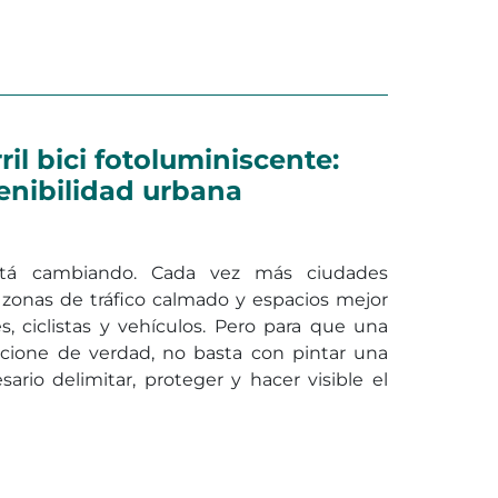
en ¿Por qué fallan algunos separa
al
Deja un comentario
il bici fotoluminiscente:
enibilidad urbana
stá cambiando. Cada vez más ciudades
, zonas de tráfico calmado y espacios mejor
, ciclistas y vehículos. Pero para que una
funcione de verdad, no basta con pintar una
sario delimitar, proteger y hacer visible el
 de carril bici fotoluminiscente: seguridad y sostenibili