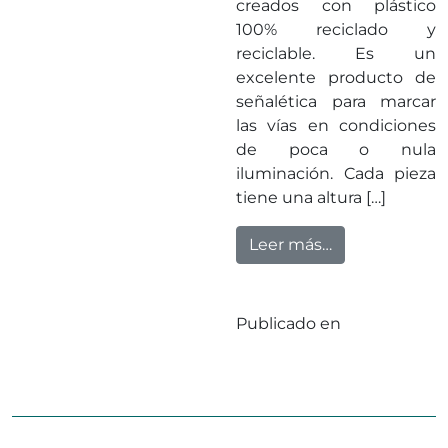
creados con plástico
100% reciclado y
reciclable. Es un
excelente producto de
señalética para marcar
las vías en condiciones
de poca o nula
iluminación. Cada pieza
tiene una altura […]
from La Baliza
Leer más…
Publicado en
Sin
categorizar
Deja un
en La Baliza Tr
comentario