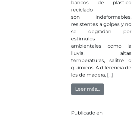
bancos de plástico
reciclado
son indeformables,
resistentes a golpes y no
se degradan por
estímulos
ambientales como la
lluvia, altas
temperaturas, salitre o
químicos. A diferencia de
los de madera, […]
from Nuestros 
Leer más…
Publicado en
Sin
categorizar
Deja un
en Nuestros ban
comentario