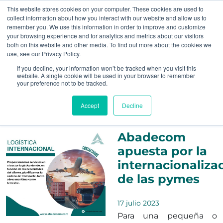
This website stores cookies on your computer. These cookies are used to
collect information about how you interact with our website and allow us to
remember you. We use this information in order to improve and customize
your browsing experience and for analytics and metrics about our visitors
both on this website and other media. To find out more about the cookies we
use, see our Privacy Policy.
Categoría:
Sin
If you decline, your information won’t be tracked when you visit this
website. A single cookie will be used in your browser to remember
your preference not to be tracked.
categorizar
Accept
Decline
Abadecom
apuesta por la
internacionaliza
de las pymes
17 julio 2023
Para una pequeña o