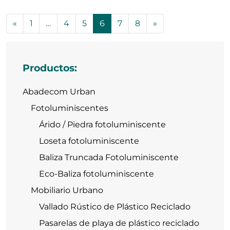
Navegación de entradas
«
1
…
4
5
6
7
8
»
Productos:
Abadecom Urban
Fotoluminiscentes
Árido / Piedra fotoluminiscente
Loseta fotoluminiscente
Baliza Truncada Fotoluminiscente
Eco-Baliza fotoluminiscente
Mobiliario Urbano
Vallado Rústico de Plástico Reciclado
Pasarelas de playa de plástico reciclado