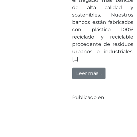
entregado más bancos
de alta calidad y
sostenibles. Nuestros
bancos están fabricados
con plástico 100%
reciclado y reciclable
procedente de residuos
urbanos o industriales.
[…]
from La satisf
Leer más…
Publicado en
Sin
categorizar
Deja un
en La satisfac
comentario