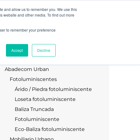
ite and allow us to remember you. We use this
is website and other media. To find out more
D+I
BLOG
CONTACTO
rowser to remember your preference
Accept
Decline
Productos:
Abadecom Urban
Fotoluminiscentes
Árido / Piedra fotoluminiscente
Loseta fotoluminiscente
Baliza Truncada
Fotoluminiscente
Eco-Baliza fotoluminiscente
Mobiliario Urbano