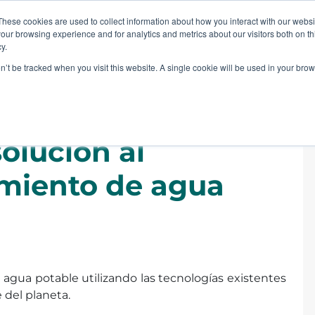
These cookies are used to collect information about how you interact with our webs
our browsing experience and for analytics and metrics about our visitors both on th
QUIÉNES SOMOS
PRODUCTOS
SERVICIOS
I+
y.
on’t be tracked when you visit this website. A single cookie will be used in your b
adora «Aquanostra»
olución al
miento de agua
l agua potable utilizando las tecnologías existentes
 del planeta.