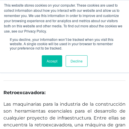
This website stores cookies on your computer. These cookies are used to
collect information about how you interact with our website and allow us to
remember you. We use this information in order to improve and customize
your browsing experience and for analytics and metrics about our visitors
both on this website and other media. To find out more about the cookies we
use, see our Privacy Policy.
Industria de la
If you decline, your information won’t be tracked when you visit this
website. A single cookie will be used in your browser to remember
your preference not to be tracked.
Construcción
Accept
Decline
Retroexcavadora:
Las maquinarias para la industria de la construcción
son herramientas esenciales para el desarrollo de
cualquier proyecto de infraestructura. Entre ellas se
encuentra la retroexcavadora, una máquina de gran