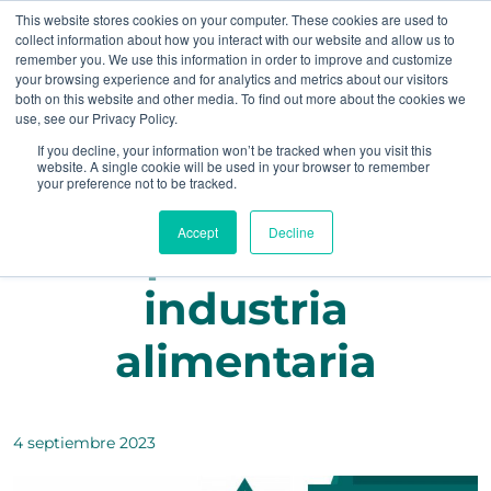
This website stores cookies on your computer. These cookies are used to
collect information about how you interact with our website and allow us to
remember you. We use this information in order to improve and customize
your browsing experience and for analytics and metrics about our visitors
both on this website and other media. To find out more about the cookies we
use, see our Privacy Policy.
Abadecom ofrece
If you decline, your information won’t be tracked when you visit this
website. A single cookie will be used in your browser to remember
your preference not to be tracked.
maquinarias para
Accept
Decline
empresas de la
industria
alimentaria
4 septiembre 2023