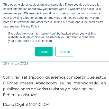
This website stores cookies on your computer. These cookies are used to
collect information about how you interact with our website and allow us to
remember you. We use this information in order to improve and customize
your browsing experience and for analytics and metrics about our visitors
both on this website and other media. To find out more about the cookies we
use, see our Privacy Policy.
Abadecom en la
If you decline, your information won’t be tracked when you visit this
website. A single cookie will be used in your browser to remember
your preference not to be tracked.
prensa digital
Accept
Decline
29 marzo 2023
Con gran satisfacción queremos compartir que estos
últimos meses Abadecom se ha mencionado en
publicaciones de varias revistas y diarios online.
Echen un vistazo!
Diario Digital MONCLOA